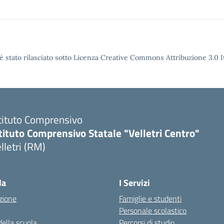
è stato rilasciato sotto Licenza Creative Commons Attribuzione 3.0 It
tituto Comprensivo
tituto Comprensivo Statale "Velletri Centro"
lletri (RM)
la
I Servizi
zione
Famiglie e studenti
Personale scolastico
della scuola
Percorsi di studio