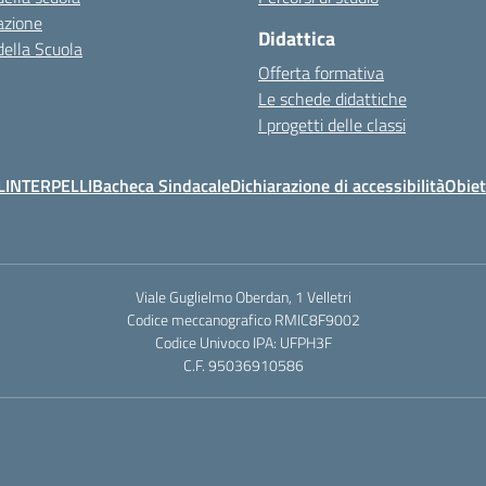
azione
Didattica
della Scuola
Offerta formativa
Le schede didattiche
I progetti delle classi
L
INTERPELLI
Bacheca Sindacale
Dichiarazione di accessibilità
Obiet
Viale Guglielmo Oberdan, 1 Velletri
Codice meccanografico RMIC8F9002
Codice Univoco IPA: UFPH3F
C.F. 95036910586