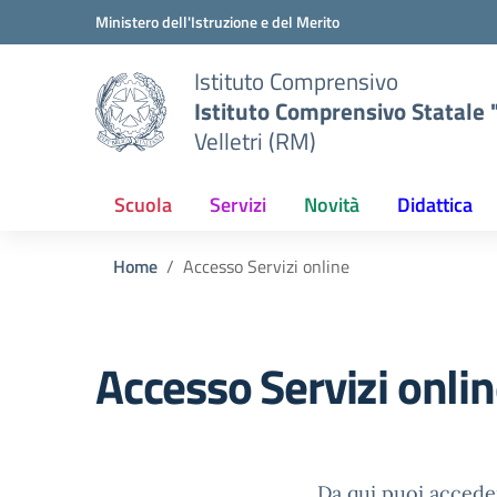
Vai ai contenuti
Vai al menu di navigazione
Vai al footer
Ministero dell'Istruzione e del Merito
Istituto Comprensivo
Istituto Comprensivo Statale "
Velletri (RM)
Scuola
Servizi
Novità
Didattica
Home
Accesso Servizi online
Accesso Servizi onli
Da qui puoi acceder