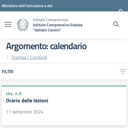
Vai ai contenuti
Vai al menu di navigazione
Vai al footer
Ministero dell'Istruzione e del
Merito
Istituto Comprensivo
Istituto Comprensivo Statale
"Velletri Centro"
Argomento: calendario
Stampa / Condividi
FILTRI
circ. n.3
Orario delle lezioni
11 settembre 2024