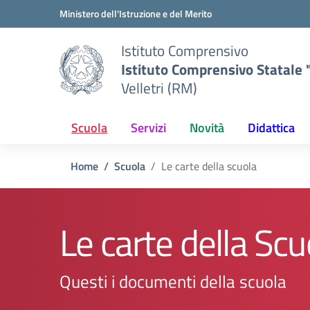
Vai ai contenuti
Vai al menu di navigazione
Vai al footer
Ministero dell'Istruzione e del Merito
Istituto Comprensivo
Istituto Comprensivo Statale "
Velletri (RM)
Scuola
Servizi
Novità
Didattica
Home
Scuola
Le carte della scuola
Le carte della Scu
Questi i documenti della scuola