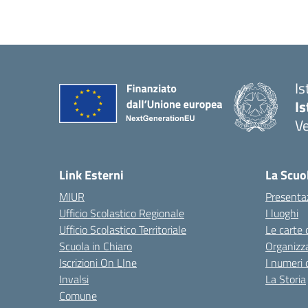
Is
Is
Ve
Link Esterni
La Scuo
MIUR
Presenta
Ufficio Scolastico Regionale
I luoghi
Ufficio Scolastico Territoriale
Le carte 
Scuola in Chiaro
Organizz
Iscrizioni On LIne
I numeri 
Invalsi
La Storia
Comune