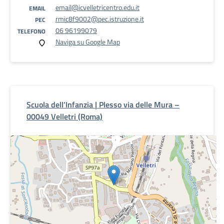
email@icvelletricentro.edu.it
EMAIL
rmic8f9002@pec.istruzione.it
PEC
06 96199079
TELEFONO
Naviga su Google Map
Scuola dell’Infanzia | Plesso via delle Mura –
00049 Velletri (Roma)