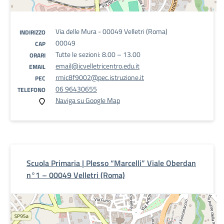
Via delle Mura - 00049 Velletri (Roma)
INDIRIZZO
00049
CAP
Tutte le sezioni: 8.00 – 13.00
ORARI
email@icvelletricentro.edu.it
EMAIL
rmic8f9002@pec.istruzione.it
PEC
06 96430655
TELEFONO
Naviga su Google Map
Scuola Primaria | Plesso “Marcelli” Viale Oberdan
n°1 – 00049 Velletri (Roma)