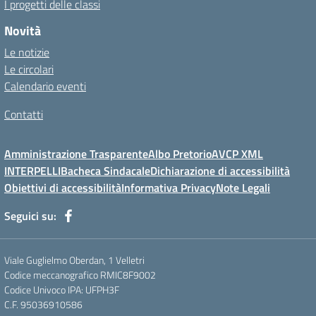
I progetti delle classi
Novità
Le notizie
Le circolari
Calendario eventi
Contatti
Amministrazione Trasparente
Albo Pretorio
AVCP XML
INTERPELLI
Bacheca Sindacale
Dichiarazione di accessibilità
Obiettivi di accessibilità
Informativa Privacy
Note Legali
Seguici su:
Viale Guglielmo Oberdan, 1 Velletri
Codice meccanografico RMIC8F9002
Codice Univoco IPA: UFPH3F
C.F. 95036910586