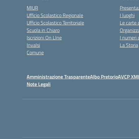
MIUR
Presenta
Ufficio Scolastico Regionale
I luoghi
Ufficio Scolastico Territoriale
Le carte 
Scuola in Chiaro
Organizz
Iscrizioni On LIne
I numeri 
Invalsi
La Storia
Comune
Amministrazione Trasparente
Albo Pretorio
AVCP XM
Note Legali