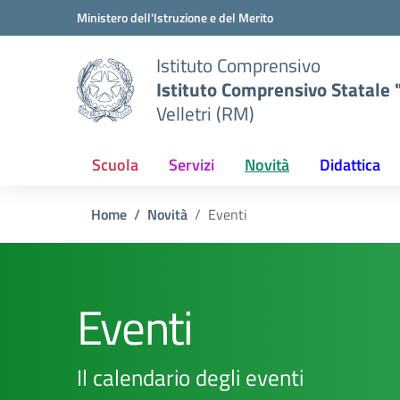
Vai ai contenuti
Vai al menu di navigazione
Vai al footer
Ministero dell'Istruzione e del Merito
Istituto Comprensivo
Istituto Comprensivo Statale "
Velletri (RM)
Scuola
Servizi
Novità
Didattica
Home
Novità
Eventi
Eventi
Il calendario degli eventi