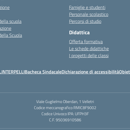
zione
Famiglie e studenti
Personale scolastico
della scuola
Percorsi di studio
azione
Didattica
della Scuola
Offerta formativa
Le schede didattiche
I progetti delle classi
L
INTERPELLI
Bacheca Sindacale
Dichiarazione di accessibilità
Obiet
Viale Guglielmo Oberdan, 1 Velletri
Codice meccanografico RMIC8F9002
Codice Univoco IPA: UFPH3F
C.F. 95036910586