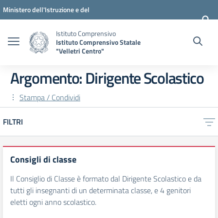
Vai ai contenuti
Vai al menu di navigazione
Vai al footer
Ministero dell'Istruzione e del
Merito
Istituto Comprensivo
Istituto Comprensivo Statale
"Velletri Centro"
Argomento: Dirigente Scolastico
Stampa / Condividi
FILTRI
Consigli di classe
Il Consiglio di Classe è formato dal Dirigente Scolastico e da
tutti gli insegnanti di un determinata classe, e 4 genitori
eletti ogni anno scolastico.