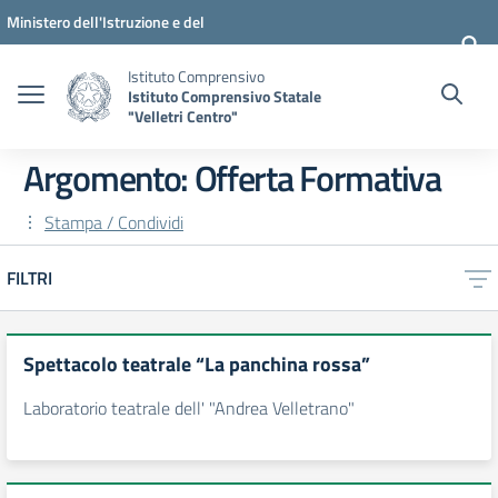
Vai ai contenuti
Vai al menu di navigazione
Vai al footer
Ministero dell'Istruzione e del
Merito
Istituto Comprensivo
Istituto Comprensivo Statale
"Velletri Centro"
Argomento: Offerta Formativa
Stampa / Condividi
FILTRI
Spettacolo teatrale “La panchina rossa”
Laboratorio teatrale dell' "Andrea Velletrano"