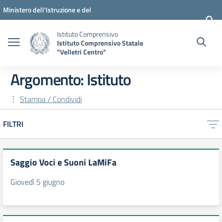
Vai ai contenuti
Vai al menu di navigazione
Vai al footer
Ministero dell'Istruzione e del
Merito
Istituto Comprensivo
Istituto Comprensivo Statale
"Velletri Centro"
Argomento: Istituto
Stampa / Condividi
FILTRI
Saggio Voci e Suoni LaMiFa
Giovedì 5 giugno