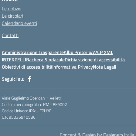
Le notizie
Le circolari
Calendario eventi
Contatti
Amministrazione Trasparente
Albo Pretorio
AVCP XML
INTERPELLI
Bacheca Sindacale
Dichiarazione di accessibilità
Obiettivi di accessibilità
Informativa Privacy
Note Legali
Seguici su:
Viale Guglielmo Oberdan, 1 Velletri
Codice meccanografico RMIC8F9002
Codice Univoco IPA: UFPH3F
C.F. 95036910586
Concept & Design by Designers Italia