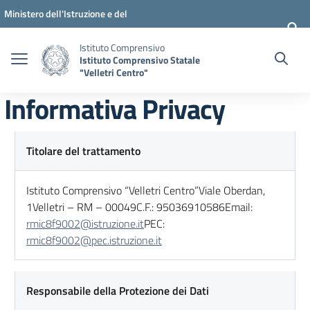
Vai ai contenuti
Vai al menu di navigazione
Vai al footer
Ministero dell'Istruzione e del
Merito
Istituto Comprensivo
Istituto Comprensivo Statale
"Velletri Centro"
Informativa Privacy
Titolare del trattamento
Istituto Comprensivo “Velletri Centro”Viale Oberdan,
1Velletri – RM – 00049C.F.: 95036910586Email:
rmic8f9002@istruzione.it
PEC:
rmic8f9002@pec.istruzione.it
Responsabile della Protezione dei Dati