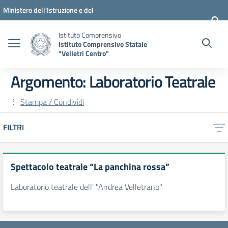
Vai ai contenuti
Vai al menu di navigazione
Vai al footer
Ministero dell'Istruzione e del
Merito
Istituto Comprensivo
Istituto Comprensivo Statale
"Velletri Centro"
Argomento: Laboratorio Teatrale
Stampa / Condividi
FILTRI
Spettacolo teatrale “La panchina rossa”
Laboratorio teatrale dell' "Andrea Velletrano"