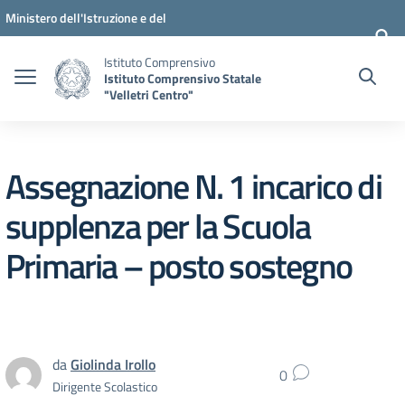
Vai ai contenuti
Vai al menu di navigazione
Vai al footer
Ministero dell'Istruzione e del
Merito
Istituto Comprensivo
Istituto Comprensivo Statale
"Velletri Centro"
Assegnazione N. 1 incarico di
supplenza per la Scuola
Primaria – posto sostegno
da
Giolinda Irollo
0
Dirigente Scolastico