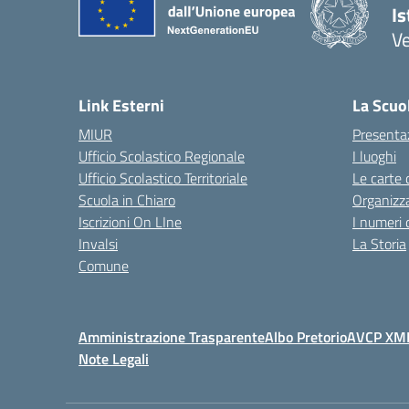
Is
Ve
Link Esterni
La Scuo
MIUR
Presenta
Ufficio Scolastico Regionale
I luoghi
Ufficio Scolastico Territoriale
Le carte 
Scuola in Chiaro
Organizz
Iscrizioni On LIne
I numeri 
Invalsi
La Storia
Comune
Amministrazione Trasparente
Albo Pretorio
AVCP XM
Note Legali