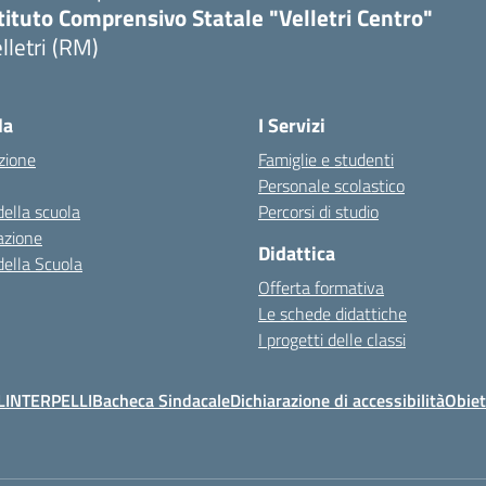
tituto Comprensivo Statale "Velletri Centro"
lletri (RM)
la
I Servizi
zione
Famiglie e studenti
Personale scolastico
della scuola
Percorsi di studio
azione
Didattica
della Scuola
Offerta formativa
Le schede didattiche
I progetti delle classi
L
INTERPELLI
Bacheca Sindacale
Dichiarazione di accessibilità
Obiet