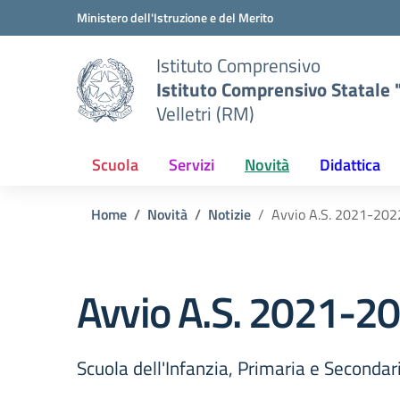
Vai ai contenuti
Vai al menu di navigazione
Vai al footer
Ministero dell'Istruzione e del Merito
Istituto Comprensivo
Istituto Comprensivo Statale "
Velletri (RM)
Scuola
Servizi
Novità
Didattica
Home
Novità
Notizie
Avvio A.S. 2021-202
Avvio A.S. 2021-2
Scuola dell'Infanzia, Primaria e Secondar