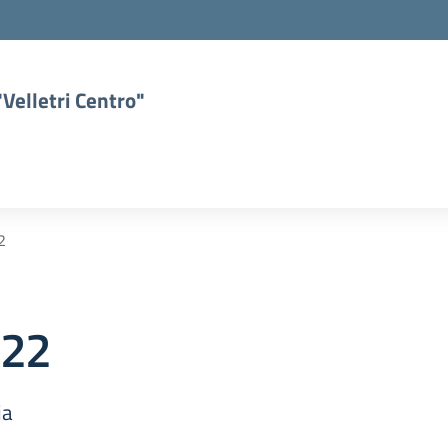
Velletri Centro"
2
022
ia