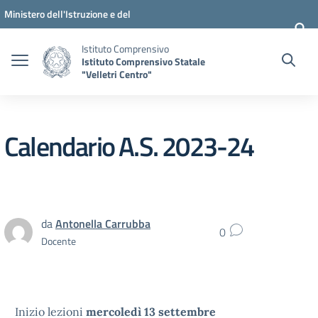
Vai ai contenuti
Vai al menu di navigazione
Vai al footer
Ministero dell'Istruzione e del
Merito
Istituto Comprensivo
Istituto Comprensivo Statale
"Velletri Centro"
Calendario A.S. 2023-24
da
Antonella Carrubba
0
Docente
Inizio lezioni
mercoledì 13 settembre