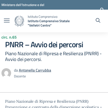
Vai ai contenuti
Vai al menu di navigazione
Vai al footer
Ministero dell'Istruzione e del
Merito
Istituto Comprensivo
Istituto Comprensivo Statale
"Velletri Centro"
circ. n.65
PNRR – Avvio dei percorsi
Piano Nazionale di Ripresa e Resilienza (PNRR) -
Avvio dei percorsi.
da
Antonella Carrubba
Docente
Piano Nazionale di Ripresa e Resilienza (PNRR)
Prevenzione e contrasto della dispersione scolastica –