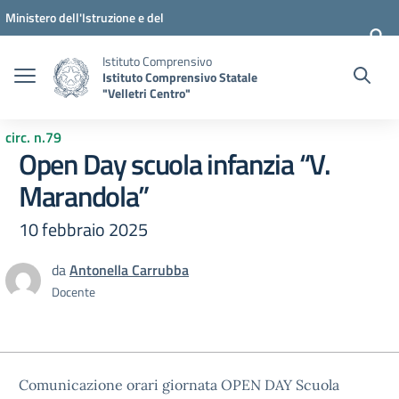
Vai ai contenuti
Vai al menu di navigazione
Vai al footer
Ministero dell'Istruzione e del
Merito
Istituto Comprensivo
Istituto Comprensivo Statale
"Velletri Centro"
circ. n.79
Open Day scuola infanzia “V.
Marandola”
10 febbraio 2025
da
Antonella Carrubba
Docente
Comunicazione orari giornata OPEN DAY Scuola