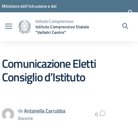
Vai ai contenuti
Vai al menu di navigazione
Vai al footer
Ministero dell'Istruzione e del
Merito
Istituto Comprensivo
Istituto Comprensivo Statale
"Velletri Centro"
Comunicazione Eletti
Consiglio d’Istituto
da
Antonella Carrubba
0
Docente