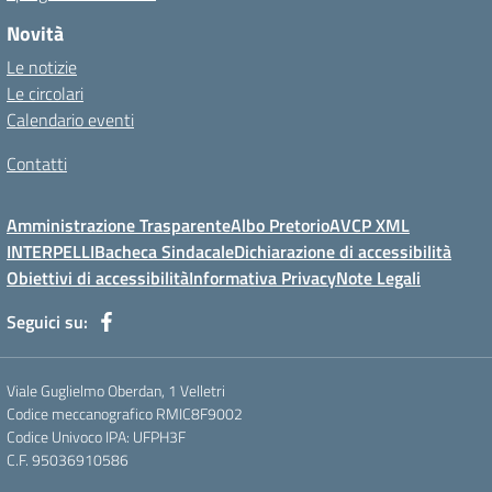
Novità
Le notizie
Le circolari
Calendario eventi
Contatti
Amministrazione Trasparente
Albo Pretorio
AVCP XML
INTERPELLI
Bacheca Sindacale
Dichiarazione di accessibilità
Obiettivi di accessibilità
Informativa Privacy
Note Legali
Seguici su:
Viale Guglielmo Oberdan, 1 Velletri
Codice meccanografico RMIC8F9002
Codice Univoco IPA: UFPH3F
C.F. 95036910586