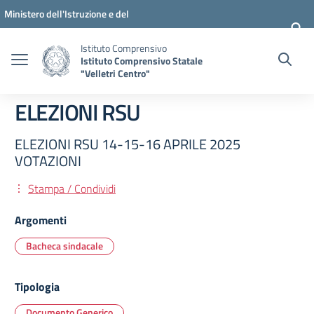
Vai ai contenuti
Vai al menu di navigazione
Vai al footer
Ministero dell'Istruzione e del
Merito
Istituto Comprensivo
Istituto Comprensivo Statale
"Velletri Centro"
ELEZIONI RSU
ELEZIONI RSU 14-15-16 APRILE 2025
VOTAZIONI
Stampa / Condividi
Argomenti
Bacheca sindacale
Tipologia
Documento Generico