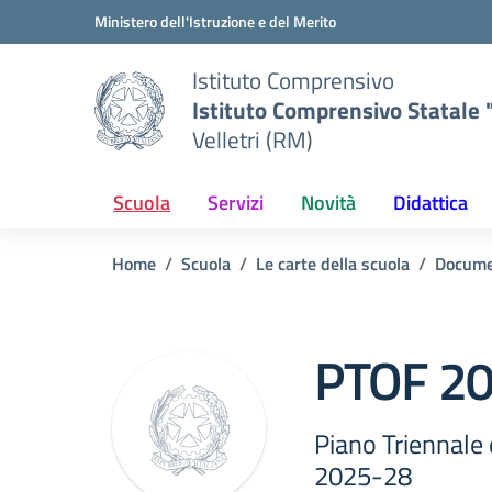
Vai ai contenuti
Vai al menu di navigazione
Vai al footer
Ministero dell'Istruzione e del Merito
Istituto Comprensivo
Istituto Comprensivo Statale "
Velletri (RM)
Scuola
Servizi
Novità
Didattica
Home
Scuola
Le carte della scuola
Docume
PTOF 2
Piano Triennale 
2025-28