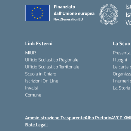
Is
Is
Ve
Link Esterni
La Scuo
MIUR
Presenta
Ufficio Scolastico Regionale
I luoghi
Ufficio Scolastico Territoriale
Le carte 
Scuola in Chiaro
Organizz
Iscrizioni On LIne
I numeri 
Invalsi
La Storia
Comune
Amministrazione Trasparente
Albo Pretorio
AVCP XM
Note Legali