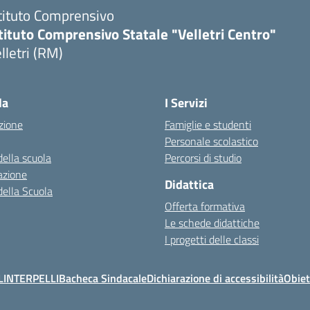
tituto Comprensivo
tituto Comprensivo Statale "Velletri Centro"
lletri (RM)
la
I Servizi
zione
Famiglie e studenti
Personale scolastico
della scuola
Percorsi di studio
azione
Didattica
della Scuola
Offerta formativa
Le schede didattiche
I progetti delle classi
L
INTERPELLI
Bacheca Sindacale
Dichiarazione di accessibilità
Obiet