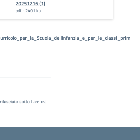
20251216 (1)
pdf - 2401 kb
rricolo_per_la_Scuola_dellInfanzia_e_per_le_classi_prim
rilasciato sotto Licenza