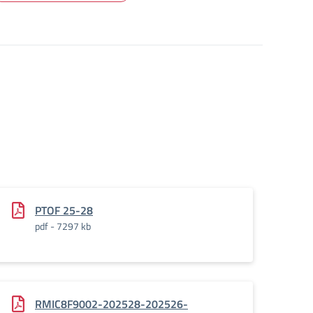
PTOF 25-28
pdf - 7297 kb
.pdf.pades
RMIC8F9002-202528-202526-