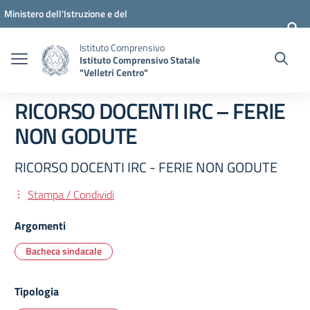
Vai ai contenuti
Vai al menu di navigazione
Vai al footer
Ministero dell'Istruzione e del
Merito
Istituto Comprensivo
Istituto Comprensivo Statale
"Velletri Centro"
RICORSO DOCENTI IRC – FERIE
NON GODUTE
RICORSO DOCENTI IRC - FERIE NON GODUTE
Stampa / Condividi
Argomenti
Bacheca sindacale
Tipologia