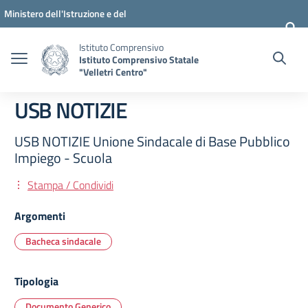
Vai ai contenuti
Vai al menu di navigazione
Vai al footer
Ministero dell'Istruzione e del
Merito
Istituto Comprensivo
Istituto Comprensivo Statale
"Velletri Centro"
USB NOTIZIE
USB NOTIZIE Unione Sindacale di Base Pubblico
Impiego - Scuola
Stampa / Condividi
Argomenti
Bacheca sindacale
Tipologia
Documento Generico