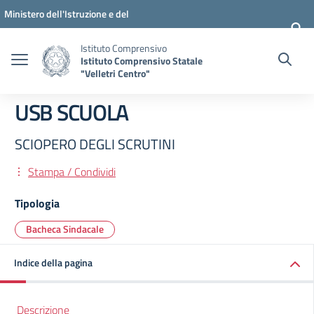
Vai ai contenuti
Vai al menu di navigazione
Vai al footer
Ministero dell'Istruzione e del
Merito
Istituto Comprensivo
Istituto Comprensivo Statale
"Velletri Centro"
USB SCUOLA
SCIOPERO DEGLI SCRUTINI
Stampa / Condividi
Tipologia
Bacheca Sindacale
Indice della pagina
Descrizione