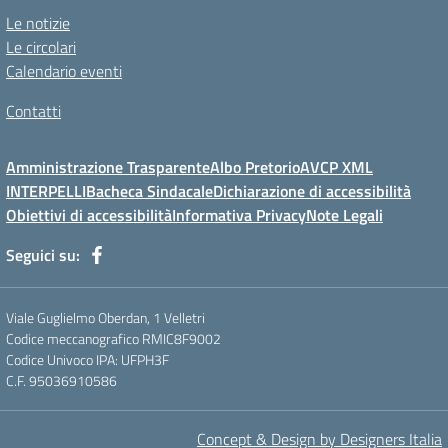
Le notizie
Le circolari
Calendario eventi
Contatti
Amministrazione Trasparente
Albo Pretorio
AVCP XML
INTERPELLI
Bacheca Sindacale
Dichiarazione di accessibilità
Obiettivi di accessibilità
Informativa Privacy
Note Legali
Seguici su:
Viale Guglielmo Oberdan, 1 Velletri
Codice meccanografico RMIC8F9002
Codice Univoco IPA: UFPH3F
C.F. 95036910586
Concept & Design by Designers Italia