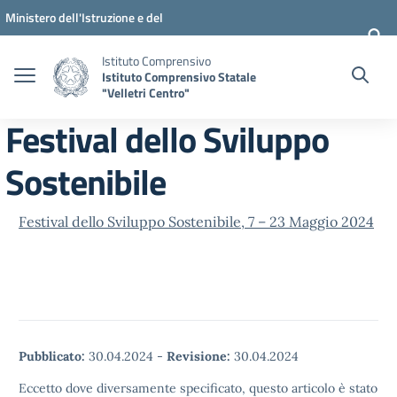
Vai ai contenuti
Vai al menu di navigazione
Vai al footer
Ministero dell'Istruzione e del
Merito
Istituto Comprensivo
Istituto Comprensivo Statale
"Velletri Centro"
Festival dello Sviluppo
Sostenibile
Festival dello Sviluppo Sostenibile, 7 – 23 Maggio 2024
Pubblicato:
30.04.2024
-
Revisione:
30.04.2024
Eccetto dove diversamente specificato, questo articolo è stato