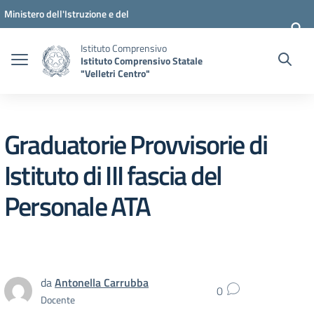
Vai ai contenuti
Vai al menu di navigazione
Vai al footer
Ministero dell'Istruzione e del
Merito
Istituto Comprensivo
Istituto Comprensivo Statale
"Velletri Centro"
Graduatorie Provvisorie di
Istituto di III fascia del
Personale ATA
da
Antonella Carrubba
0
Docente