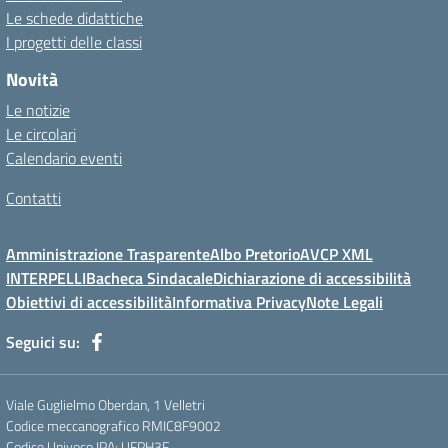
Le schede didattiche
I progetti delle classi
Novità
Le notizie
Le circolari
Calendario eventi
Contatti
Amministrazione Trasparente
Albo Pretorio
AVCP XML
INTERPELLI
Bacheca Sindacale
Dichiarazione di accessibilità
Obiettivi di accessibilità
Informativa Privacy
Note Legali
Seguici su:
Viale Guglielmo Oberdan, 1 Velletri
Codice meccanografico RMIC8F9002
Codice Univoco IPA: UFPH3F