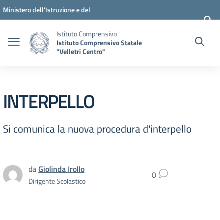
Vai ai contenuti
Vai al menu di navigazione
Vai al footer
Ministero dell'Istruzione e del
Merito
Istituto Comprensivo
Istituto Comprensivo Statale
"Velletri Centro"
INTERPELLO
Si comunica la nuova procedura d'interpello
da
Giolinda Irollo
0
Dirigente Scolastico