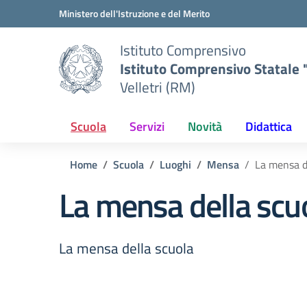
Vai ai contenuti
Vai al menu di navigazione
Vai al footer
Ministero dell'Istruzione e del Merito
Istituto Comprensivo
Istituto Comprensivo Statale "
Velletri (RM)
Scuola
Servizi
Novità
Didattica
Home
Scuola
Luoghi
Mensa
La mensa d
La mensa della scu
La mensa della scuola