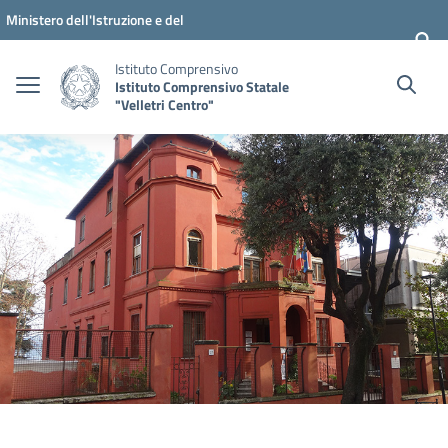
Vai ai contenuti
Vai al menu di navigazione
Vai al footer
Ministero dell'Istruzione e del
Merito
Istituto Comprensivo
Istituto Comprensivo Statale
"Velletri Centro"