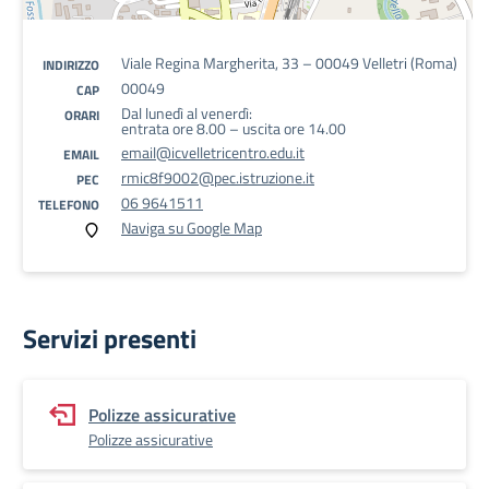
Viale Regina Margherita, 33 – 00049 Velletri (Roma)
INDIRIZZO
00049
CAP
Dal lunedì al venerdì:
ORARI
entrata ore 8.00 – uscita ore 14.00
email@icvelletricentro.edu.it
EMAIL
rmic8f9002@pec.istruzione.it
PEC
06 9641511
TELEFONO
Naviga su Google Map
Servizi presenti
Polizze assicurative
Polizze assicurative