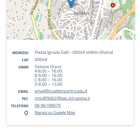
Piazza Ignazio Galli - 00049 Velletri (Roma)
INDIRIZZO
00049
CAP
Sezione Orario
ORARI
A 8.00 – 16.00
B 8.00 – 16.00
C 8.00 – 16.00
D 8.00 – 13,00
email@icvelletricentro.edu.it
EMAIL
rmic8f9002@pec.istruzione.it
PEC
06 96199079
TELEFONO
Naviga su Google Map