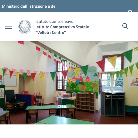
Vai ai contenuti
Vai al menu di navigazione
Vai al footer
Ministero dell'Istruzione e del
Merito
Istituto Comprensivo
Istituto Comprensivo Statale
"Velletri Centro"