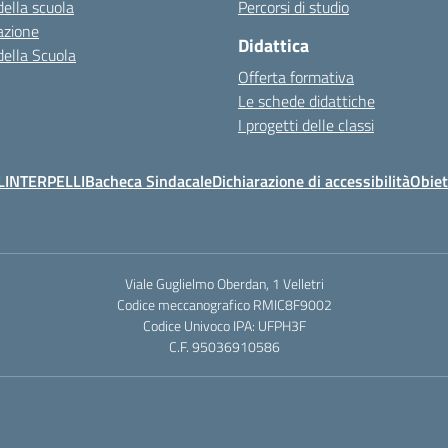
della scuola
Percorsi di studio
azione
Didattica
della Scuola
Offerta formativa
Le schede didattiche
I progetti delle classi
L
INTERPELLI
Bacheca Sindacale
Dichiarazione di accessibilità
Obiet
Viale Guglielmo Oberdan, 1 Velletri
Codice meccanografico RMIC8F9002
Codice Univoco IPA: UFPH3F
C.F. 95036910586