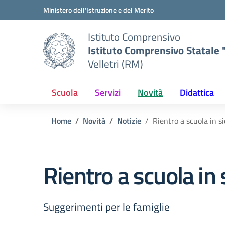
Vai ai contenuti
Vai al menu di navigazione
Vai al footer
Ministero dell'Istruzione e del Merito
Istituto Comprensivo
Istituto Comprensivo Statale "
Velletri (RM)
Scuola
Servizi
Novità
Didattica
Home
Novità
Notizie
Rientro a scuola in s
Rientro a scuola in
Suggerimenti per le famiglie