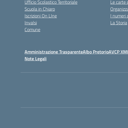
Ufficio Scolastico Territoriale
Le carte 
Scuola in Chiaro
Organizz
Iscrizioni On LIne
I numeri 
Invalsi
La Storia
Comune
Amministrazione Trasparente
Albo Pretorio
AVCP XM
Note Legali