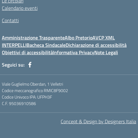
Le circolari
Calendario eventi
Contatti
Amministrazione Trasparente
Albo Pretorio
AVCP XML
INTERPELLI
Bacheca Sindacale
Dichiarazione di accessibilità
Obiettivi di accessibilità
Informativa Privacy
Note Legali
Seguici su:
Viale Guglielmo Oberdan, 1 Velletri
Codice meccanografico RMIC8F9002
Codice Univoco IPA: UFPH3F
C.F. 95036910586
Concept & Design by Designers Italia