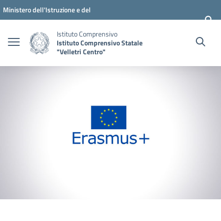
Vai ai contenuti
Vai al menu di navigazione
Vai al footer
Ministero dell'Istruzione e del
Merito
Istituto Comprensivo
Istituto Comprensivo Statale
"Velletri Centro"