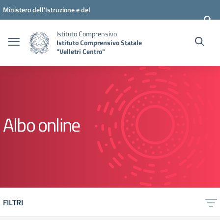
Vai ai contenuti
Vai al menu di navigazione
Vai al footer
Ministero dell'Istruzione e del
Merito
Istituto Comprensivo
Istituto Comprensivo Statale
"Velletri Centro"
Albo online
FILTRI