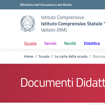
Vai ai contenuti
Vai al menu di navigazione
Vai al footer
Ministero dell'Istruzione e del Merito
Istituto Comprensivo
Istituto Comprensivo Statale "
Velletri (RM)
Scuola
Servizi
Novità
Didattica
Home
Scuola
Le carte della scuola
Docume
Documenti Didatt