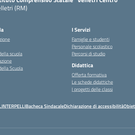
lletri (RM)
la
I Servizi
zione
Famiglie e studenti
Personale scolastico
della scuola
Percorsi di studio
azione
Didattica
della Scuola
Offerta formativa
Le schede didattiche
I progetti delle classi
L
INTERPELLI
Bacheca Sindacale
Dichiarazione di accessibilità
Obiet