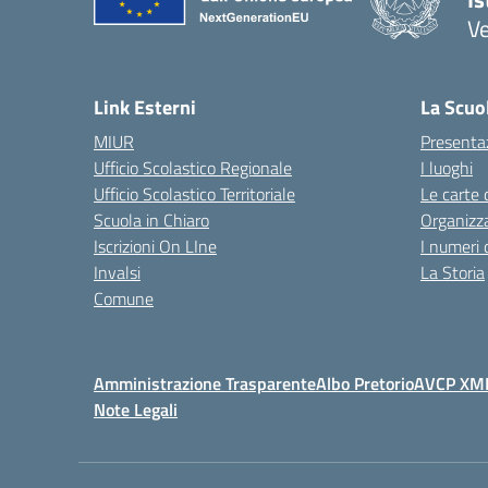
Ve
Link Esterni
La Scuo
MIUR
Presenta
Ufficio Scolastico Regionale
I luoghi
Ufficio Scolastico Territoriale
Le carte 
Scuola in Chiaro
Organizz
Iscrizioni On LIne
I numeri 
Invalsi
La Storia
Comune
Amministrazione Trasparente
Albo Pretorio
AVCP XM
Note Legali