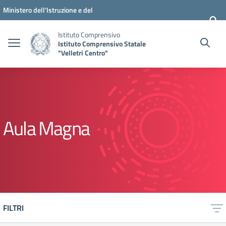
Vai ai contenuti
Vai al menu di navigazione
Vai al footer
Ministero dell'Istruzione e del
Merito
Istituto Comprensivo
Istituto Comprensivo Statale
"Velletri Centro"
Aula Magna
FILTRI