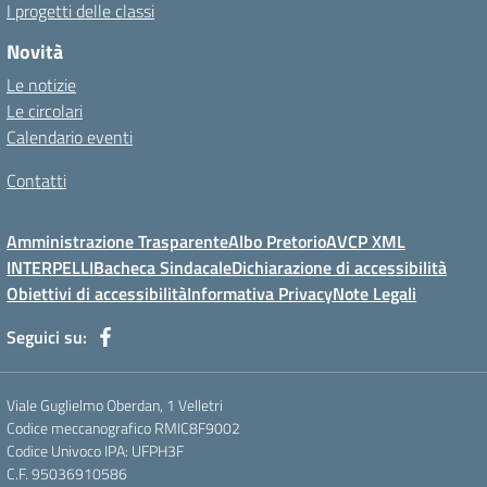
I progetti delle classi
Novità
Le notizie
Le circolari
Calendario eventi
Contatti
Amministrazione Trasparente
Albo Pretorio
AVCP XML
INTERPELLI
Bacheca Sindacale
Dichiarazione di accessibilità
Obiettivi di accessibilità
Informativa Privacy
Note Legali
Seguici su:
Viale Guglielmo Oberdan, 1 Velletri
Codice meccanografico RMIC8F9002
Codice Univoco IPA: UFPH3F
C.F. 95036910586