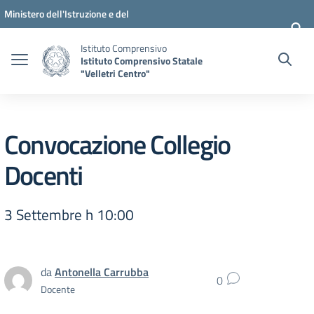
Vai ai contenuti
Vai al menu di navigazione
Vai al footer
Ministero dell'Istruzione e del
Merito
Istituto Comprensivo
Istituto Comprensivo Statale
"Velletri Centro"
Convocazione Collegio
Docenti
3 Settembre h 10:00
da
Antonella Carrubba
0
Docente