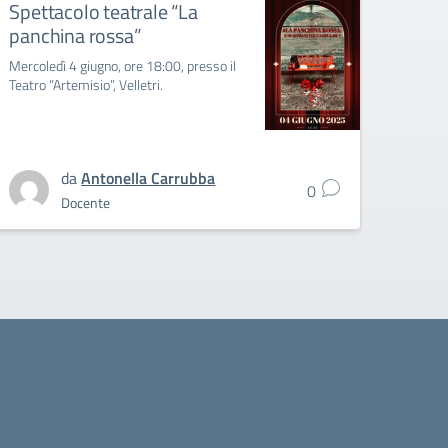
Spettacolo teatrale “La
Conv
panchina rossa”
Convoc
Mercoledì 4 giugno, ore 18:00, presso il
Teatro “Artemisio”, Velletri.
da
Antonella Carrubba
0
Docente