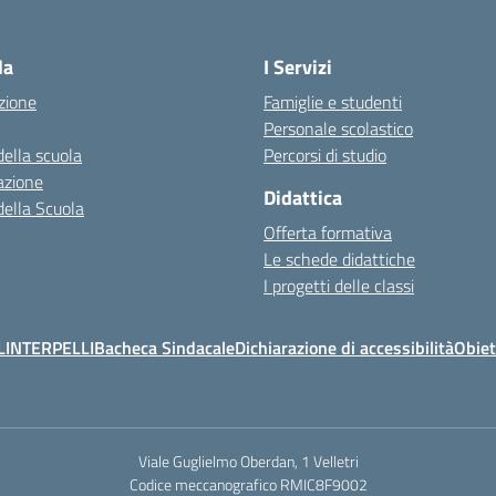
la
I Servizi
zione
Famiglie e studenti
Personale scolastico
della scuola
Percorsi di studio
azione
Didattica
della Scuola
Offerta formativa
Le schede didattiche
I progetti delle classi
L
INTERPELLI
Bacheca Sindacale
Dichiarazione di accessibilità
Obiet
Viale Guglielmo Oberdan, 1 Velletri
Codice meccanografico RMIC8F9002