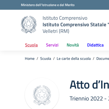
Vai ai contenuti
Vai al menu di navigazione
Vai al footer
Ministero dell'Istruzione e del Merito
Istituto Comprensivo
Istituto Comprensivo Statale "
Velletri (RM)
Scuola
Servizi
Novità
Didattica
Home
Scuola
Le carte della scuola
Docume
Atto d’I
Triennio 2022 -