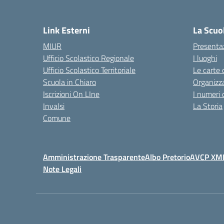
Link Esterni
La Scuo
MIUR
Presenta
Ufficio Scolastico Regionale
I luoghi
Ufficio Scolastico Territoriale
Le carte 
Scuola in Chiaro
Organizz
Iscrizioni On LIne
I numeri 
Invalsi
La Storia
Comune
Amministrazione Trasparente
Albo Pretorio
AVCP XM
Note Legali