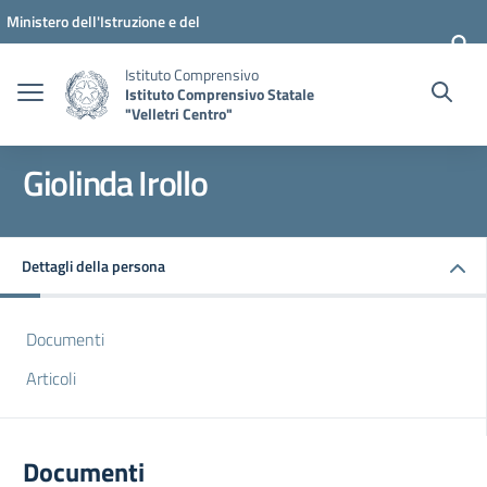
Vai ai contenuti
Vai al menu di navigazione
Vai al footer
Ministero dell'Istruzione e del
Merito
Istituto Comprensivo
Istituto Comprensivo Statale
"Velletri Centro"
Giolinda Irollo
Dettagli della persona
Documenti
Articoli
Documenti