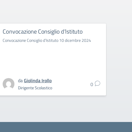
Convocazione Consiglio d’Istituto
Consi
Convocazione Consiglio d’Istituto 10 dicembre 2024
Si comu
dei can
da
Giolinda Irollo
0
Dirigente Scolastico