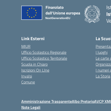
Is
Is
Ve
Link Esterni
La Scuo
MIUR
Presenta
Ufficio Scolastico Regionale
I luoghi
Ufficio Scolastico Territoriale
Le carte 
Scuola in Chiaro
Organizz
Iscrizioni On LIne
I numeri 
Invalsi
La Storia
Comune
Amministrazione Trasparente
Albo Pretorio
AVCP XM
Note Legali