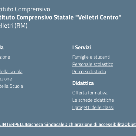
tituto Comprensivo
tituto Comprensivo Statale "Velletri Centro"
lletri (RM)
la
I Servizi
zione
Famiglie e studenti
Personale scolastico
della scuola
Percorsi di studio
azione
Didattica
della Scuola
Offerta formativa
Le schede didattiche
I progetti delle classi
L
INTERPELLI
Bacheca Sindacale
Dichiarazione di accessibilità
Obiet