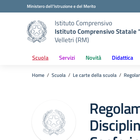
Vai ai contenuti
Vai al menu di navigazione
Vai al footer
Ministero dell'Istruzione e del Merito
Istituto Comprensivo
Istituto Comprensivo Statale "
Velletri (RM)
Scuola
Servizi
Novità
Didattica
Home
Scuola
Le carte della scuola
Regola
Regolam
Disciplin