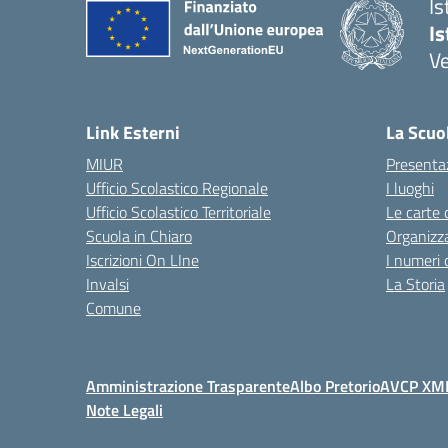
Is
Is
Ve
Link Esterni
La Scuo
MIUR
Presenta
Ufficio Scolastico Regionale
I luoghi
Ufficio Scolastico Territoriale
Le carte 
Scuola in Chiaro
Organizz
Iscrizioni On LIne
I numeri 
Invalsi
La Storia
Comune
Amministrazione Trasparente
Albo Pretorio
AVCP XM
Note Legali