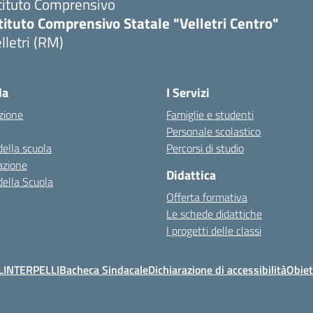
tituto Comprensivo
tituto Comprensivo Statale "Velletri Centro"
lletri (RM)
la
I Servizi
zione
Famiglie e studenti
Personale scolastico
della scuola
Percorsi di studio
azione
Didattica
della Scuola
Offerta formativa
Le schede didattiche
I progetti delle classi
L
INTERPELLI
Bacheca Sindacale
Dichiarazione di accessibilità
Obiet