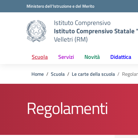
Vai ai contenuti
Vai al menu di navigazione
Vai al footer
Ministero dell'Istruzione e del Merito
Istituto Comprensivo
Istituto Comprensivo Statale "
Velletri (RM)
Scuola
Servizi
Novità
Didattica
Home
Scuola
Le carte della scuola
Regola
Regolamenti