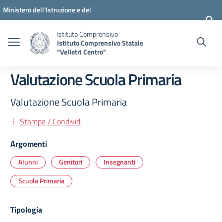
Vai ai contenuti
Vai al menu di navigazione
Vai al footer
Ministero dell'Istruzione e del
Merito
Istituto Comprensivo
Istituto Comprensivo Statale
"Velletri Centro"
Valutazione Scuola Primaria
Valutazione Scuola Primaria
Stampa / Condividi
Argomenti
Alunni
Genitori
Insegnanti
Scuola Primaria
Tipologia