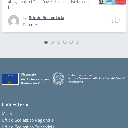
alle giornate di Open Day dedicate alle iscrizioni per
[…]
da
Admin Secondaria
0
Docente
Istituto Comprensivo
Istituto Comprensivo Statale "Velletri Centro"
Velletri (RM)
Link Esterni
MIUR
Ufficio Scolastico Regionale
Ufficio Scolastico Territoriale