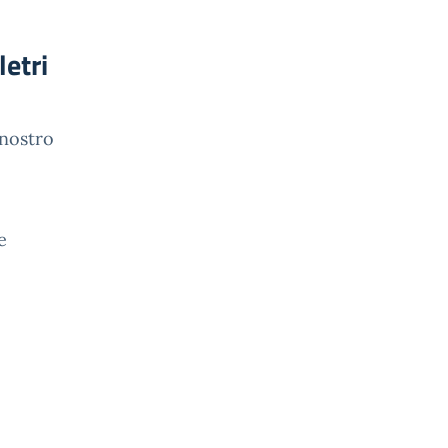
letri
 nostro
e