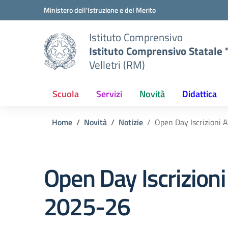
Vai ai contenuti
Vai al menu di navigazione
Vai al footer
Ministero dell'Istruzione e del Merito
Istituto Comprensivo
Istituto Comprensivo Statale "
Velletri (RM)
Scuola
Servizi
Novità
Didattica
Home
Novità
Notizie
Open Day Iscrizioni 
Open Day Iscrizioni
2025-26