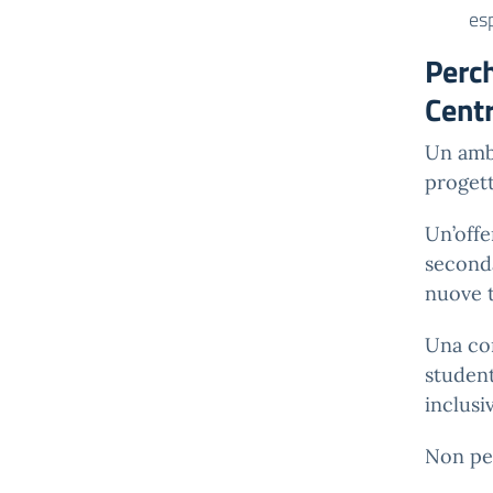
es
Perch
Cent
Un ambi
progett
Un’offe
seconda
nuove t
Una com
student
inclusi
Non pe