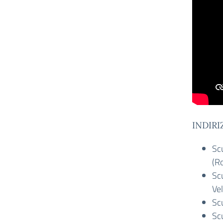
INDIRI
Sc
(R
Sc
Vel
Sc
Sc