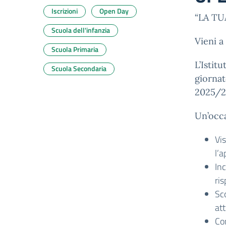
Iscrizioni
Open Day
“LA TU
Scuola dell'infanzia
Vieni a
Scuola Primaria
L’Istit
Scuola Secondaria
giornat
2025/2
Un’occa
Vis
l’a
Inc
ri
Sco
att
Con