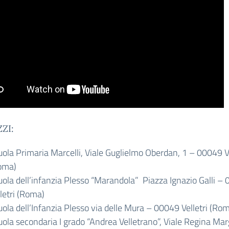
ZZI:
uola Primaria Marcelli, Viale Guglielmo Oberdan, 1 – 00049 Ve
oma)
uola dell’infanzia Plesso “Marandola” Piazza Ignazio Galli –
letri (Roma)
uola dell’Infanzia Plesso via delle Mura – 00049 Velletri (Ro
uola secondaria I grado “Andrea Velletrano”, Viale Regina Mar