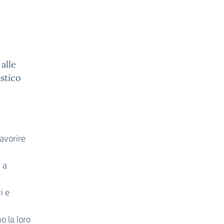
alle
astico
favorire
 a
i e
o la loro