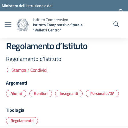
Vai ai contenuti
Vai al menu di navigazione
Vai al footer
Ministero dell'Istruzione e del
Merito
Istituto Comprensivo
Istituto Comprensivo Statale
"Velletri Centro"
Regolamento d’Istituto
Regolamento d'Istituto
Stampa / Condividi
Argomenti
Alunni
Genitori
Insegnanti
Personale ATA
Tipologia
Regolamento